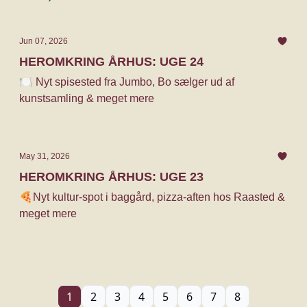
Jun 07, 2026
HEROMKRING ÅRHUS: UGE 24
🍽️ Nyt spisested fra Jumbo, Bo sælger ud af
kunstsamling & meget mere
May 31, 2026
HEROMKRING ÅRHUS: UGE 23
🍕Nyt kultur-spot i baggård, pizza-aften hos Raasted &
meget mere
1
2
3
4
5
6
7
8