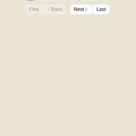
First
Back
Next
Last